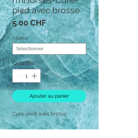
rmHorses-Cure-
pied avec brosse
Prix
5.00 CHF
Couleur
*
Quantité
*
Ajouter au panier
Cure-pied avec brosse
Description