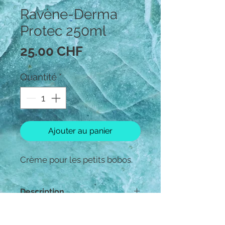
Ravène-Derma
Protec 250ml
Prix
25.00 CHF
Quantité
*
Ajouter au panier
Crème pour les petits bobos.
Description
En cas de soins superficiels,
Comment l'utiliser?
Derma Protec est la crème