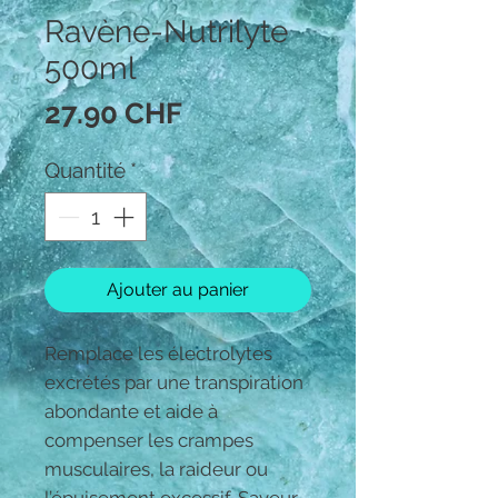
Ravène-Nutrilyte
500ml
Prix
27.90 CHF
Quantité
*
Ajouter au panier
Remplace les électrolytes
excrétés par une transpiration
abondante et aide à
compenser les crampes
musculaires, la raideur ou