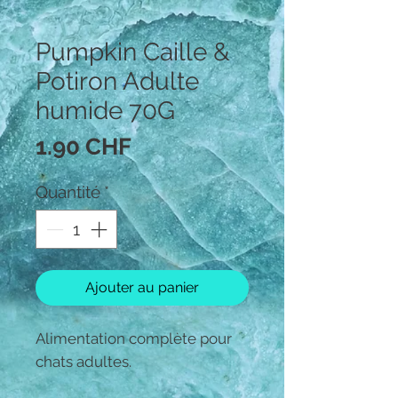
Pumpkin Caille &
Potiron Adulte
humide 70G
Prix
1.90 CHF
Quantité
*
Ajouter au panier
Alimentation complète pour
chats adultes.