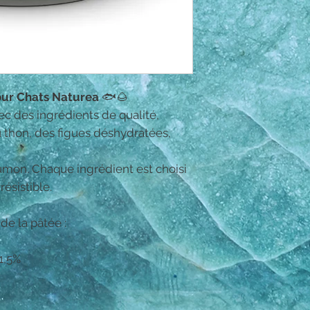
Additifs/k
our Chats Naturea
🐟🌰
ec des ingrédients de qualité,
 thon, des figues déshydratées,
aumon. Chaque ingrédient est choisi
résistible.
 de la pâtée :
1,5%