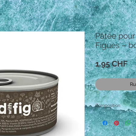
Pâtée pour
Figues – b
Pr
1.95 CHF
Ru
Composition
Compositio