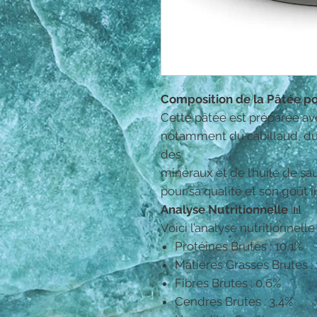
Composition de la Pâtée p
Cette pâtée est préparée av
notamment du cabillaud, du
des
minéraux et de l’huile de s
pour sa qualité et son goût ir
Analyse Nutritionnelle
📊
Voici l’analyse nutritionnelle
Protéines Brutes : 10,1%
Matières Grasses Brutes : 
Fibres Brutes : 0,6%
Cendres Brutes : 3,4%