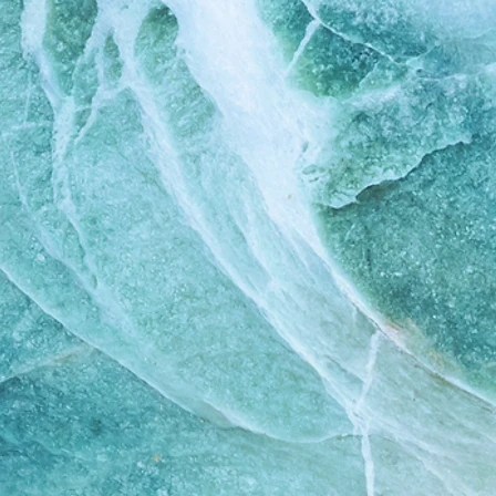
g
Vitamine A: 384
UI/kg, Vitamine E:
1,2 UI/kg, Vitamine
B1: 1,9 mg/kg,
Vitamine B2: 1,3
mg/kg, Vitamine
B6: 2,05 mg/kg,
Vitamine B12: 0,02
mg/kg