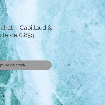
 chat – Cabillaud &
oîte de 0.85g
ix
pture de stock
n
Thon, Morue,
Papaye, Minéraux,
Huile de saumon.