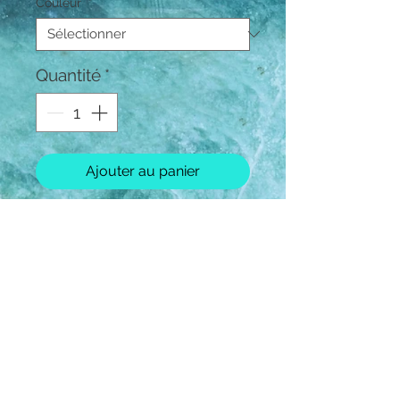
Couleur
*
Quantité
*
Ajouter au panier
En polypropylène double
épaisseur avec muserolle et
têtière réglables et doublées
néoprène. Ouverture rapide à
la sous-gorge, par
mousqueton. Bouclerie en
métal coloris argenté.