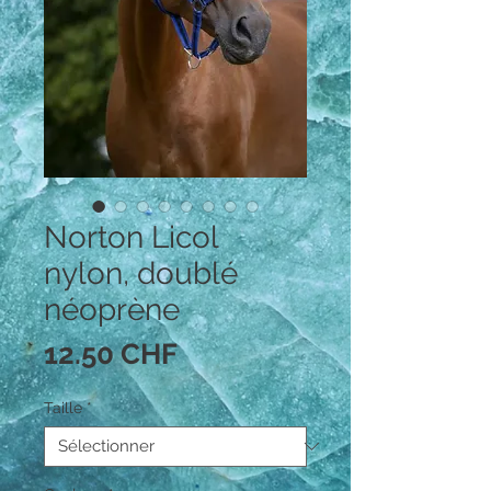
Norton Licol
nylon, doublé
néoprène
Prix
12.50 CHF
Taille
*