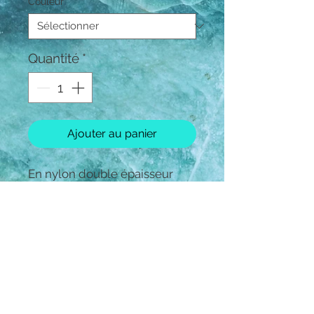
Couleur
*
Quantité
*
Ajouter au panier
En nylon double épaisseur
avec muserolle et têtière
réglables doublées néoprène.
Ouverture rapide de la sous-
gorge par mousqueton.
Bouclerie en métal coloris
chromé ou or rose.
Accompagné d'une longe