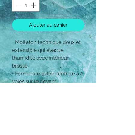
Ajouter au panier
• Molleton technique doux et
extensible qui évacue
l’humidité avec intérieur
brossé
• Fermeture éclair centrale à 2
voies sur le devant
• Patte de boutonnage
intérieure protectrice à l’avant
avec protège-menton
• Poches avant avec
fermetures à glissière
• Trous pour les pouces à