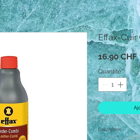
Effax-Cui
16.90 CHF
Quantité
*
Aj
Description