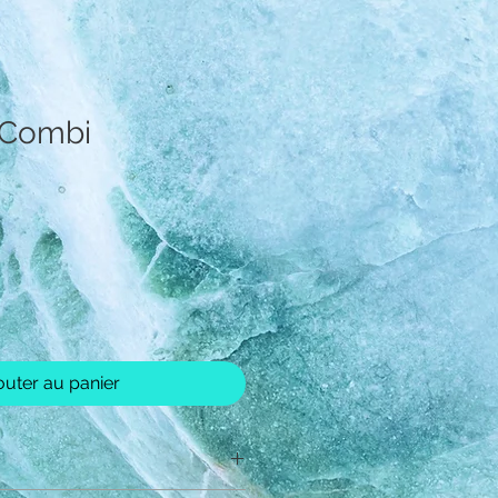
r Combi
Prix
outer au panier