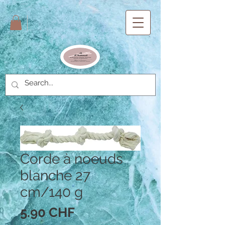
Corde à noeuds
blanche 27
cm/140 g
Prix
5.90 CHF