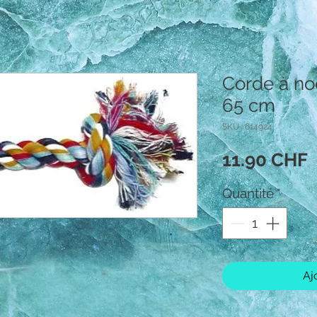
Corde à no
65 cm
SKU : 614924
P
11.90 CHF
Quantité
*
Aj