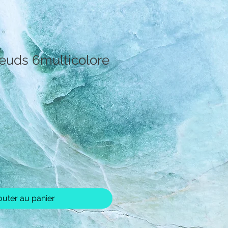
euds 6multicolore
rix
outer au panier